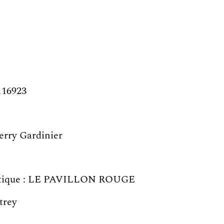
116923
ierry Gardinier
rtistique : LE PAVILLON ROUGE
trey