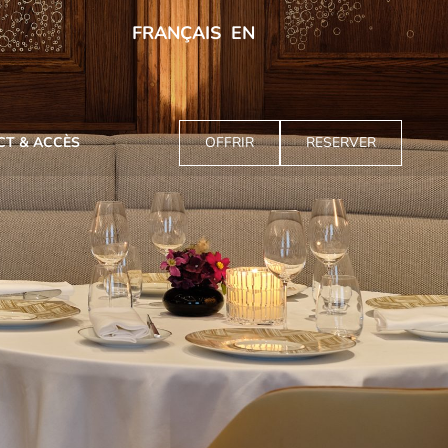
FRANÇAIS
EN
T & ACCÈS
OFFRIR
RESERVER